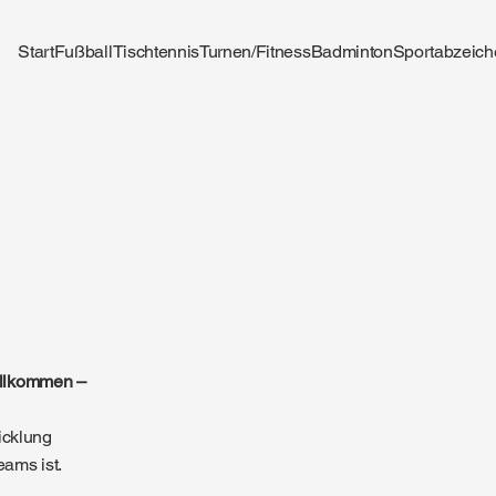
Start
Fußball
Tischtennis
Turnen/Fitness
Badminton
Sportabzeich
willkommen –
icklung
eams ist.