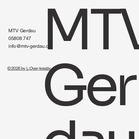
MT
MTV Gerdau
05808 747
info@mtv-gerdau.de
Ger
© 2026 by L.Over-kreativ